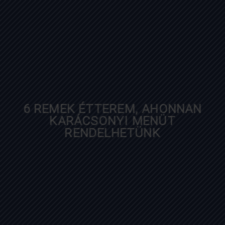
TITKOS VOLT A TELEFONSZÁMA
hvg.hu
6 REMEK ÉTTEREM, AHONNAN
KARÁCSONYI MENÜT
RENDELHETÜNK
diningguide.hu