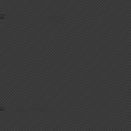
HARCSAPAPRIKÁS TÚROSCSUSZÁVAL
PACALPÖRKÖLT VELEFŐTT BURGONYÁVAL