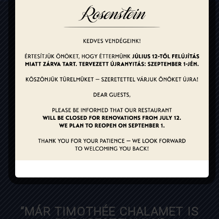
“A LIBAMÁJ NAGYON KÉNYES
KÉRDÉS”
diningguide.hu