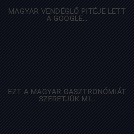
MAGYAR VENDÉGLŐ PITÉJE LETT
A GOOGLE…
index.hu
EZT A MAGYAR GASZTRONÓMIÁT
SZERETJÜK MI…