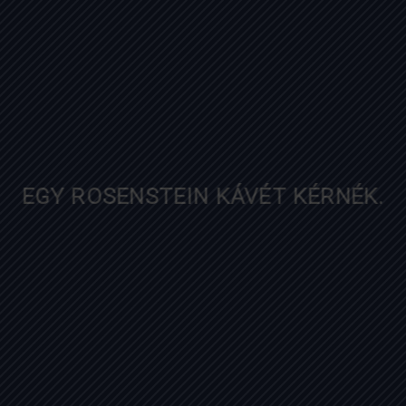
nosalty.hu
EGY ROSENSTEIN KÁVÉT KÉRNÉK.
diningguide.hu