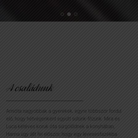
A családunk
A családunk
Amióta nagyobbak a gyerekek, egyre többször fordul
Otthon olaszos, mediterrán konyhát viszünk, többek
elő, hogy hétvégenként együtt sütünk-főzünk. Mira és
között azért, mert gyakran fordulnak meg nálunk
Luca kétéves koruk óta sürgölődnek a konyhában,
barátok, ismerősök. Ilyenkor sokat és sok emberre
Hanna úgy állt fel először, hogy egy levesesfazékba
főzünk. Nagyon szeretjük Olaszországot, több baráti