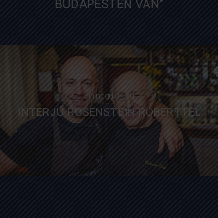
“MÁR TIMOTHÉE CHALAMET IS
BUDAPESTEN VAN”
telex.hu
diningguide.hu
INTERJÚ ROSENSTEIN RÓBERTTEL