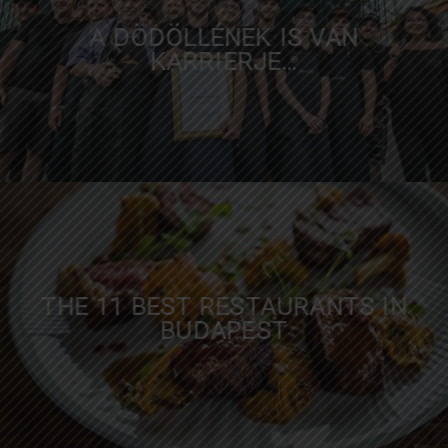
A DÖDÖLLÉNEK IS VAN
KARRIERJE…
Zaol.hu
THE 11 BEST RESTAURANTS IN
BUDAPEST