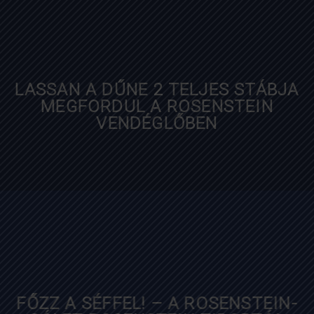
forbes.hu
LASSAN A DŰNE 2 TELJES STÁBJA
MEGFORDUL A ROSENSTEIN
VENDÉGLŐBEN
nlc.hu