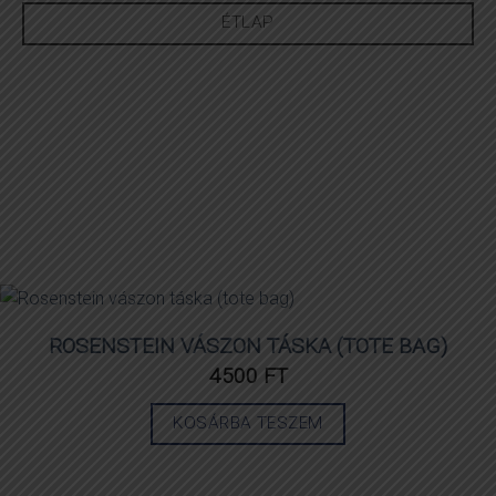
Kérjük, foglalását e-mailben jelezze.
ÉTLAP