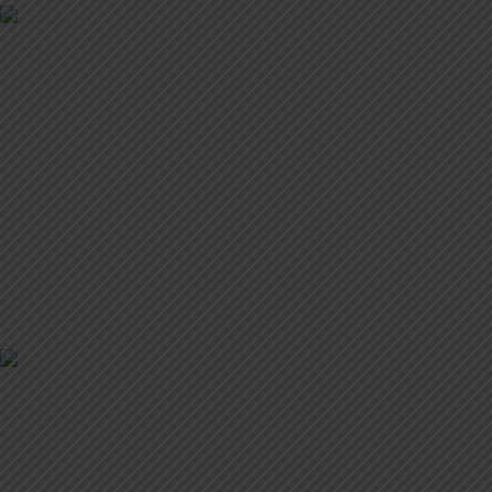
ERŐLEVES MACESZGOMBÓCCAL
LIBA ÍZELÍTŐ