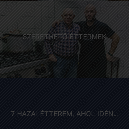
timeout.com
SZERETHETŐ ÉTTERMEK
diningguide.hu
7 HAZAI ÉTTEREM, AHOL IDÉN…