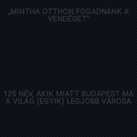
„MINTHA OTTHON FOGADNÁNK A
VENDÉGET”
nlc.hu
125 NÉV, AKIK MIATT BUDAPEST MA
A VILÁG (EGYIK) LEGJOBB VÁROSA