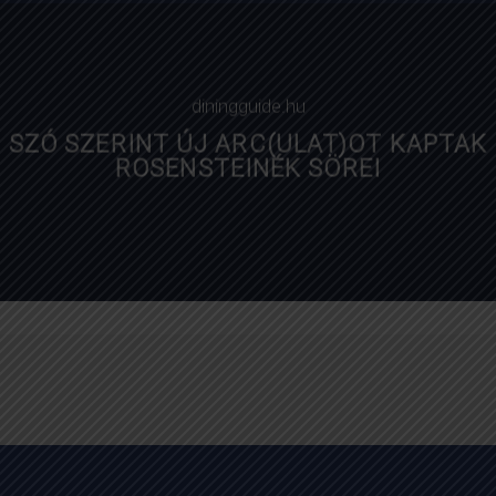
blikk.hu
diningguide.hu
SZÓ SZERINT ÚJ ARC(ULAT)OT KAPTAK
ROSENSTEINÉK SÖREI