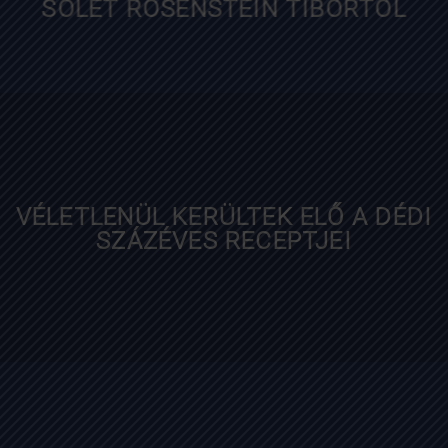
diningguide.hu
FŐZZ A SÉFFEL! – A ROSENSTEIN-
SÓLET ROSENSTEIN TIBORTÓL
VÉLETLENÜL KERÜLTEK ELŐ A DÉDI
SZÁZÉVES RECEPTJEI
index.hu