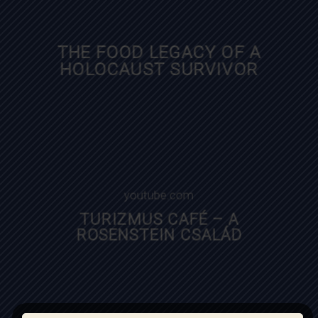
bbc.com
THE FOOD LEGACY OF A
HOLOCAUST SURVIVOR
youtube.com
TURIZMUS CAFÉ – A
ROSENSTEIN CSALÁD