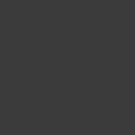
HAGYOMÁNYOK
INNOVÁCIÓ
CSALÁD
ASZTALFOGLALÁS